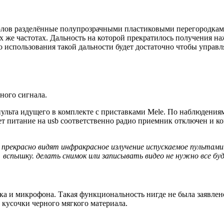
толов разделённые полупрозрачными пластиковыми перегородками
же частотах. Дальность на которой прекратилось получения наж
го использования такой дальности будет достаточно чтобы управ
ного сигнала.
пульта идущего в комплекте с приставками Mele. По наблюдения
ет питание на usb соответственно радио приемник отключен и к
в прекрасно видят инфракрасное излучение испускаемое пульта
вспышку. делать снимок или записывать видео не нужно все буд
ка и микрофона. Такая функциональность нигде не была заявлен
 кусочки черного мягкого материала.