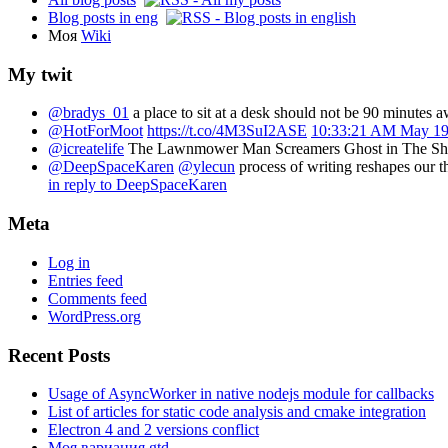
Blog posts in eng
Моя
Wiki
My twit
@bradys_01
a place to sit at a desk should not be 90 minutes 
@HotForMoot
https://t.co/4M3SuI2ASE
10:33:21 AM May 19
@icreatelife
The Lawnmower Man Screamers Ghost in The Sh
@DeepSpaceKaren
@ylecun
process of writing reshapes our 
in reply to DeepSpaceKaren
Meta
Log in
Entries feed
Comments feed
WordPress.org
Recent Posts
Usage of AsyncWorker in native nodejs module for callbacks
List of articles for static code analysis and cmake integration
Electron 4 and 2 versions conflict
Моя вариация gtd