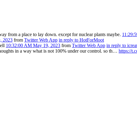
away from a place to lay down. except for nuclear plants maybe.
11:29:
, 2023
from
Twitter Web App
in reply to HotForMoot
ell
10:32:00 AM May 19, 2023
from
Twitter Web App
in reply to icrea
thoughts in a way what is not 100% under our control. so th…
https://