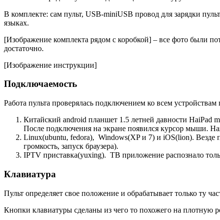
В комплекте: сам пульт, USB-miniUSB провод для зарядки пул
языках.
[Изображение комплекта рядом с коробкой] – все фото были по
достаточно.
[Изображение инструкции]
Подключаемость
Работа пульта проверялась подключением ко всем устройствам
Китайский android планшет 1.5 летней давности HaiPad m7
После подключения на экране появился курсор мыши. Наж
Linux(ubuntu, fedora), Windows(XP и 7) и iOS(lion). Вез
громкость, запуск браузера).
IPTV приставка(yuxing). ТВ приложение распознало толь
Клавиатура
Пульт определяет свое положение и обрабатывает только ту час
Кнопки клавиатуры сделаны из чего то похожего на плотную ре