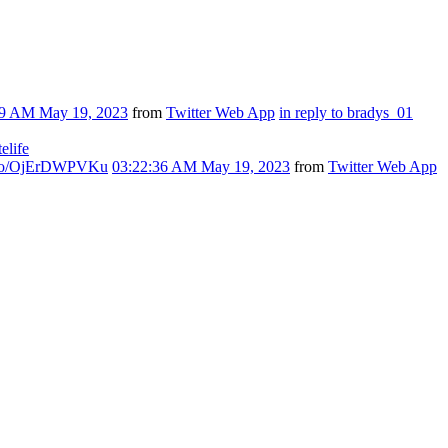
59 AM May 19, 2023
from
Twitter Web App
in reply to bradys_01
telife
t.co/OjErDWPVKu
03:22:36 AM May 19, 2023
from
Twitter Web App