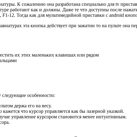
туры. К сожалению она разработана специально для tv приставки
атуре работают как и должны. Даже те что доступны после нажат
n, F1-12. Тогда как для мультимедийной приставки с android кноп
виатурах эта кнопка действует при зажатии то на пульте она пе
местить их этих маленьких клавишах или рядом
пальцами
ту следующие особенности:
льтом держа его на весу.
 кажется что курсор управляется как бы лазерной указкой.
случае управление курсором становится менее интуитивным.
сора.