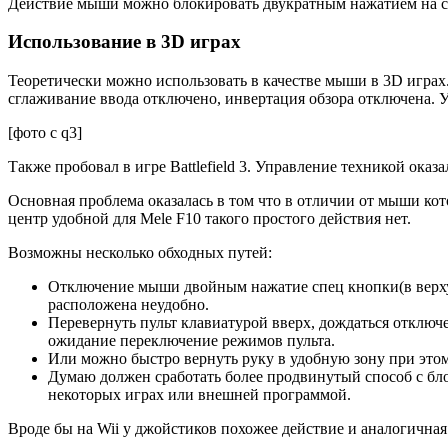
Действие мыши можно блокировать двукратным нажатием на сп
Использование в 3D играх
Теоретически можно использовать в качестве мыши в 3D играх.
сглаживание ввода отключено, инвертация обзора отключена.
[фото с q3]
Также пробовал в игре Battlefield 3. Управление техникой ока
Основная проблема оказалась в том что в отличии от мыши кот
центр удобной для Mele F10 такого простого действия нет.
Возможны несколько обходных путей:
Отключение мыши двойным нажатие спец кнопки(в верху
расположена неудобно.
Перевернуть пульт клавиатурой вверх, дождаться отклю
ожидание переключение режимов пульта.
Или можно быстро вернуть руку в удобную зону при этом
Думаю должен сработать более продвинутый способ с бл
некоторых играх или внешней программой.
Вроде бы на Wii у джойстиков похожее действие и аналогичная