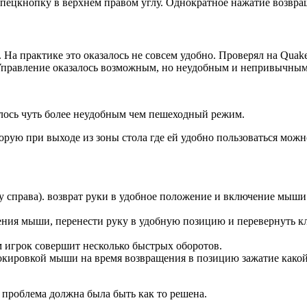
ецкнопку в верхнем правом углу. Однократное нажатие возвращ
 На практике это оказалось не совсем удобно. Проверял на Quak
 Управление оказалось возможным, но неудобным и непривычным
залось чуть более неудобным чем пешеходный режим.
орую при выходе из зоны стола где ей удобно пользоваться можн
 справа). возврат руки в удобное положение и включение мыши
чения мыши, перенести руку в удобную позицию и перевернуть к
 игрок совершит несколько быстрых оборотов.
окировкой мыши на время возвращения в позицию зажатие какой
 проблема должна была быть как то решена.