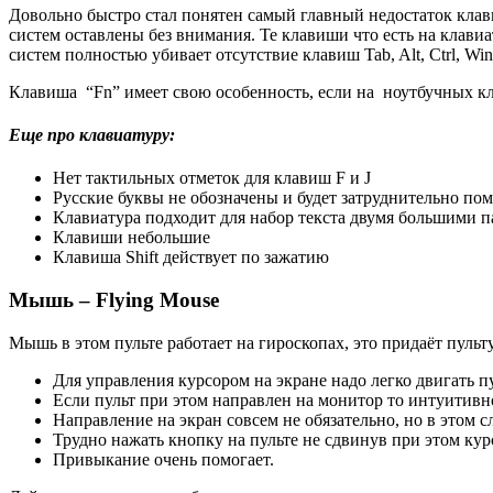
Довольно быстро стал понятен самый главный недостаток клавиа
систем оставлены без внимания. Те клавиши что есть на клави
систем полностью убивает отсутствие клавиш Tab, Alt, Ctrl, Wi
Клавиша “Fn” имеет свою особенность, если на ноутбучных кла
Еще про клавиатуру:
Нет тактильных отметок для клавиш F и J
Русские буквы не обозначены и будет затруднительно по
Клавиатура подходит для набор текста двумя большими 
Клавиши небольшие
Клавиша Shift действует по зажатию
Мышь – Flying Mouse
Мышь в этом пульте работает на гироскопах, это придаёт пуль
Для управления курсором на экране надо легко двигать пу
Если пульт при этом направлен на монитор то интуитивно
Направление на экран совсем не обязательно, но в этом 
Трудно нажать кнопку на пульте не сдвинув при этом кур
Привыкание очень помогает.