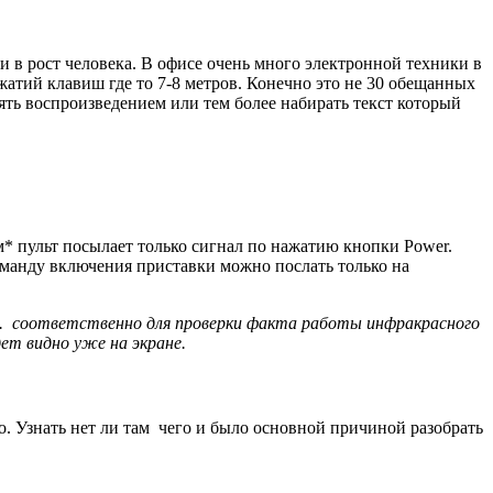
 в рост человека. В офисе очень много электронной техники в
атий клавиш где то 7-8 метров. Конечно это не 30 обещанных
лять воспроизведением или тем более набирать текст который
м* пульт посылает только сигнал по нажатию кнопки Power.
оманду включения приставки можно послать только на
ми. соответственно для проверки факта работы инфракрасного
ет видно уже на экране.
о. Узнать нет ли там чего и было основной причиной разобрать