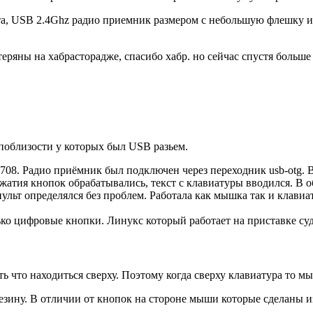
ьта, USB 2.4Ghz радио приемник размером с небольшую флешку и
теряны на хабрасторадже, спасибо хабр. но сейчас спустя больш
 поблизости у которых был USB разьем.
08. Радио приёмник был подключен через переходник usb-otg. Ве
атия кнопок обрабатывались, текст с клавиатуры вводился. В о
де пульт определялся без проблем. Работала как мышка так и кл
ко цифровые кнопки. Линукс который работает на приставке суд
ть что находиться сверху. Поэтому когда сверху клавиатура то м
зину. В отличии от кнопок на стороне мыши которые сделаны из 