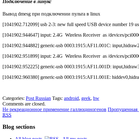
Подключение в линукс
Вывод dmesg при подключении пульта в linux
[1041902.712099] usb 2-3: new full speed USB device number 19 us
[1041902.944647] input: 2.4G Wireless Receiver as /devices/pci0000
[1041902.944882] generic-usb 0003:1915:AF11.001C: input,hidraw2
[1041902.951899] input: 2.4G Wireless Receiver as /devices/pci0000
[1041902.952225] generic-usb 0003:1915:AF11.001D: input,hidraw3
[1041902.960380] generic-usb 0003:1915:AF11.001E: hiddev0,hidra
Categories:
Post Russian
Tags:
android
,
geek
,
hw
Comments are closed.
Не рекреационное применение галлюциногенов
Пропущенная 
RSS
Blog sections
All blog posts