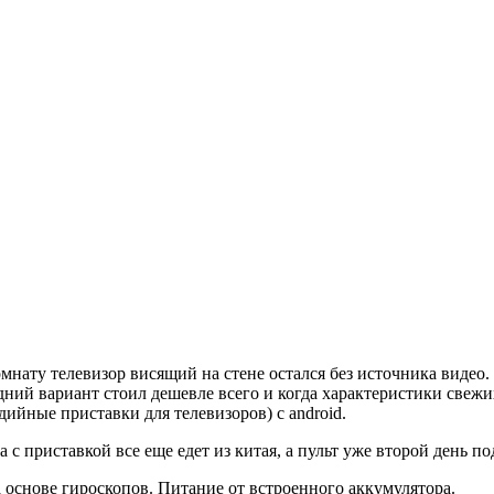
омнату телевизор висящий на стене остался без источника виде
ий вариант стоил дешевле всего и когда характеристики свежих 
ийные приставки для телевизоров) c android.
 с приставкой все еще едет из китая, а пульт уже второй день п
 основе гироскопов. Питание от встроенного аккумулятора.